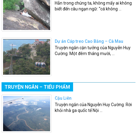
Hẳn trong chúng ta, không mấy ai không
biết đến câu ngạn ngữ: “cá không ...
Dự án Cáp treo Cao Bằng – Cà Mau
Truyện ngắn cận tưởng của Nguyễn Huy
Cường. Một đêm tháng mười, ...
TRUYỆN NGẮN – TIỂU PHẨM
Cậu Liên
Truyện ngắn của Nguyễn Huy Cường. Rời
khỏi nhà ga quốc tế Nội ...