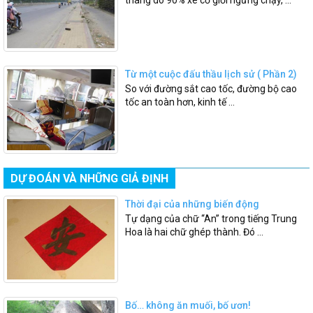
thang do 90% xe cơ giới ngừng chạy, ...
Từ một cuộc đấu thầu lịch sử ( Phần 2)
So với đường sắt cao tốc, đường bộ cao
tốc an toàn hơn, kinh tế ...
DỰ ĐOÁN VÀ NHỮNG GIẢ ĐỊNH
Thời đại của những biến động
Tự dạng của chữ “An” trong tiếng Trung
Hoa là hai chữ ghép thành. Đó ...
Bố… không ăn muối, bố ươn!