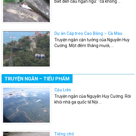
biết đến câu ngạn ngữ: “cá không ...
Dự án Cáp treo Cao Bằng – Cà Mau
Truyện ngắn cận tưởng của Nguyễn Huy
Cường. Một đêm tháng mười, ...
TRUYỆN NGẮN – TIỂU PHẨM
Cậu Liên
Truyện ngắn của Nguyễn Huy Cường. Rời
khỏi nhà ga quốc tế Nội ...
Tiếng chó