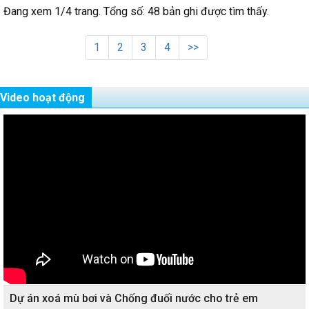
Đang xem 1/4 trang. Tổng số: 48 bản ghi được tìm thấy.
1
2
3
4
>>
Video hoạt động
Dự án xoá mù bơi và Chống đuối nước cho trẻ em