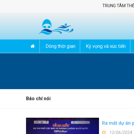
TRUNG TÂM THỂ THA
Dòng thời gian
Kỳ vọng và xúc tiến
Báo chí nói
Ra mắt dự án 
12/06/2024