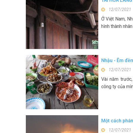
TÀI HOA LÀNG
12/07/2021
Ở Việt Nam, Nhữ
hình thành nhân
Nhậu - Êm đề
12/07/2021
Vài năm trước
công ty của mình
Một cách phán
12/07/2021