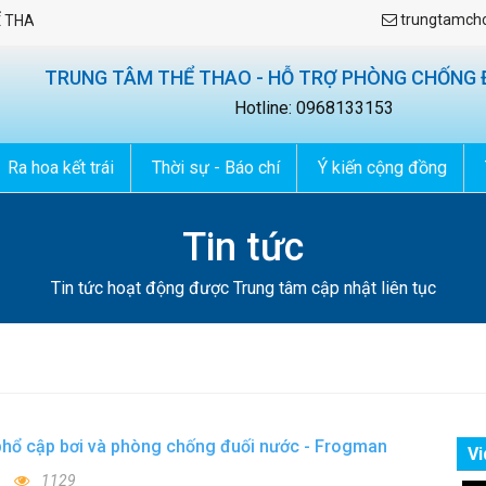
trungtamch
O - HỖ TRỢ PHÒNG CHỐNG ĐUỐI NƯỚC
TRUNG TÂM THỂ THAO - HỖ TRỢ PHÒNG CHỐNG 
Hotline: 0968133153
Ra hoa kết trái
Thời sự - Báo chí
Ý kiến cộng đồng
Tin tức
Tin tức hoạt động được Trung tâm cập nhật liên tục
phổ cập bơi và phòng chống đuối nước - Frogman
Vi
1129