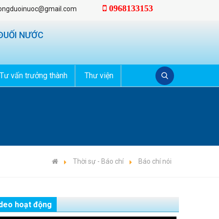
0968133153
ongduoinuoc@gmail.com
ĐUỐI NƯỚC
Tư vấn trưởng thành
Thư viện
Thời sự - Báo chí
Báo chí nói
deo hoạt động