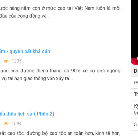
 nước hàng năm còn ở mức cao tại Việt Nam luôn là mối
ầu của cộng đồng và ...
m - quyền bất khả cản
1235
hững con đường thênh thang do 90% xe cơ giới ngừng
D
vụ tai nạn giao thông vẫn xảy ra. ...
P
T
K
t
u thầu lịch sử ( Phần 2)
1094
5
ắt cao tốc, đường bộ cao tốc an toàn hơn, kinh tế hơn,