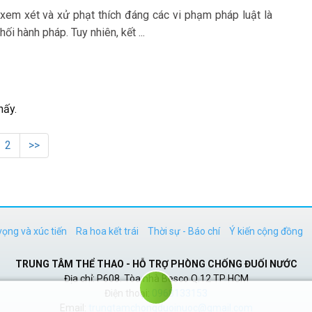
 xem xét và xử phạt thích đáng các vi phạm pháp luật là
ối hành pháp. Tuy nhiên, kết ...
hấy.
2
>>
vọng và xúc tiến
Ra hoa kết trái
Thời sự - Báo chí
Ý kiến cộng đồng
TRUNG TÂM THỂ THAO - HỖ TRỢ PHÒNG CHỐNG ĐUỐI NƯỚC
Địa chỉ: P608. Tòa nhà Besco Q.12 TP HCM
Điện thoại:
0968133153
Email:
trungtamchongduoinuoc@gmail.com