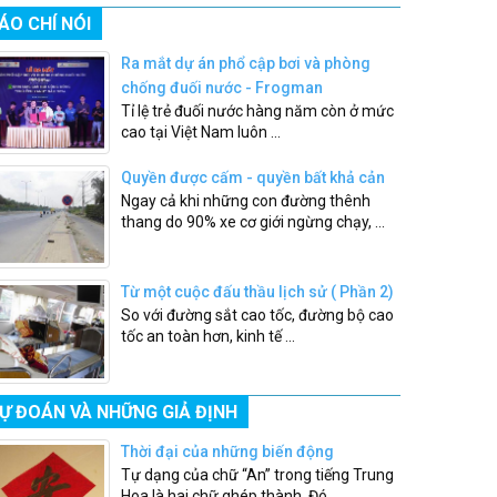
ÁO CHÍ NÓI
Ra mắt dự án phổ cập bơi và phòng
chống đuối nước - Frogman
Tỉ lệ trẻ đuối nước hàng năm còn ở mức
cao tại Việt Nam luôn ...
Quyền được cấm - quyền bất khả cản
Ngay cả khi những con đường thênh
thang do 90% xe cơ giới ngừng chạy, ...
Từ một cuộc đấu thầu lịch sử ( Phần 2)
So với đường sắt cao tốc, đường bộ cao
tốc an toàn hơn, kinh tế ...
Ự ĐOÁN VÀ NHỮNG GIẢ ĐỊNH
Thời đại của những biến động
Tự dạng của chữ “An” trong tiếng Trung
Hoa là hai chữ ghép thành. Đó ...