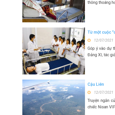
thông thoáng hơ
Từ một cuộc "đ
12/07/2021
Góp ý vào dự t
Đảng XI, tác gi
Cậu Liên
12/07/2021
Truyện ngắn củ
chiếc Nisan VIP