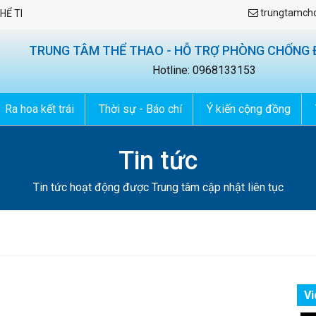
trungtamch
 THAO - HỖ TRỢ PHÒNG CHỐNG ĐUỐI NƯỚC
TRUNG TÂM THỂ THAO - HỖ TRỢ PHÒNG CHỐNG 
Hotline: 0968133153
Ra hoa kết trái
Thời sự - Báo chí
Ý kiến cộng đồng
Tin tức
Tin tức hoạt động được Trung tâm cập nhật liên tục
Vi