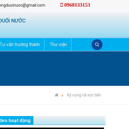
0968133153
ongduoinuoc@gmail.com
ĐUỐI NƯỚC
Tư vấn trưởng thành
Thư viện
Kỳ vọng và xúc tiến
deo hoạt động