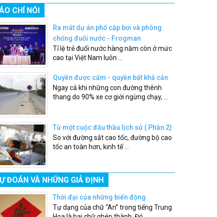
ÁO CHÍ NÓI
Ra mắt dự án phổ cập bơi và phòng
chống đuối nước - Frogman
Tỉ lệ trẻ đuối nước hàng năm còn ở mức
cao tại Việt Nam luôn ...
Quyền được cấm - quyền bất khả cản
Ngay cả khi những con đường thênh
thang do 90% xe cơ giới ngừng chạy, ...
Từ một cuộc đấu thầu lịch sử ( Phần 2)
So với đường sắt cao tốc, đường bộ cao
tốc an toàn hơn, kinh tế ...
Ự ĐOÁN VÀ NHỮNG GIẢ ĐỊNH
Thời đại của những biến động
Tự dạng của chữ “An” trong tiếng Trung
Hoa là hai chữ ghép thành. Đó ...