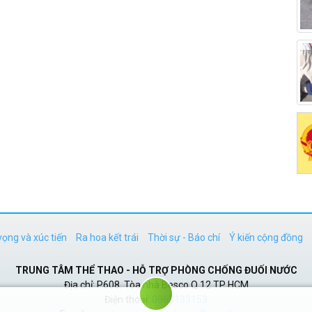
vọng và xúc tiến
Ra hoa kết trái
Thời sự - Báo chí
Ý kiến cộng đồng
TRUNG TÂM THỂ THAO - HỖ TRỢ PHÒNG CHỐNG ĐUỐI NƯỚC
Địa chỉ: P608. Tòa nhà Besco Q.12 TP HCM
Điện thoại:
0968133153