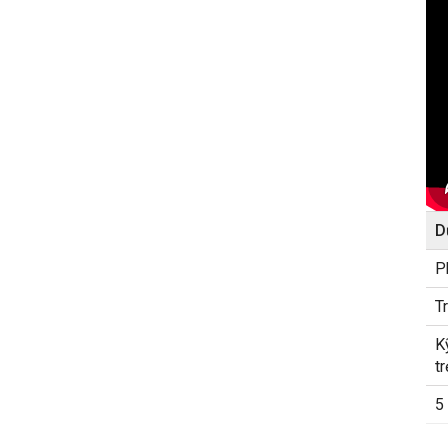
D
P
T
K
t
5